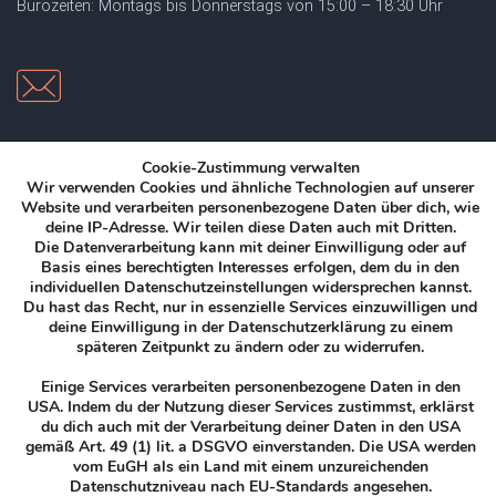
Bürozeiten: Montags bis Donnerstags von 15:00 – 18:30 Uhr
EMAIL
Cookie-Zustimmung verwalten
Wir verwenden Cookies und ähnliche Technologien auf unserer
info@sportschule-jung.de
Website und verarbeiten personenbezogene Daten über dich, wie
deine IP-Adresse.
Wir teilen diese Daten auch mit Dritten.
Die Datenverarbeitung kann mit deiner Einwilligung oder auf
Basis eines berechtigten Interesses erfolgen, dem du in den
individuellen Datenschutzeinstellungen widersprechen kannst.
Du hast das Recht, nur in essenzielle Services einzuwilligen und
deine Einwilligung in der Datenschutzerklärung zu einem
späteren Zeitpunkt zu ändern oder zu widerrufen.
Copyright 2018 by Sportschule Jung. We love Martial Arts.
Einige Services verarbeiten personenbezogene Daten in den
USA. Indem du der Nutzung dieser Services zustimmst, erklärst
du dich auch mit der Verarbeitung deiner Daten in den USA
_
gemäß Art. 49 (1) lit. a DSGVO einverstanden. Die USA werden
vom EuGH als ein Land mit einem unzureichenden
Datenschutzniveau nach EU-Standards angesehen.