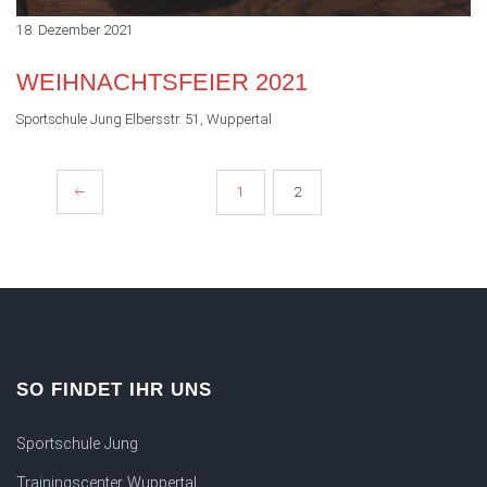
18. Dezember 2021
WEIHNACHTSFEIER 2021
Sportschule Jung
Elbersstr. 51, Wuppertal
SEITENNUMMERIERUNG
1
2
DER
BEITRÄGE
SO FINDET IHR UNS
Sportschule Jung
Trainingscenter Wuppertal