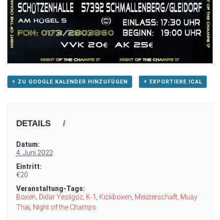
+ ZU GOOGLE KALENDER HINZUFÜGEN
+ EXPORTIERE ICAL
DETAILS
Datum:
4. Juni 2022
Eintritt:
€20
Veranstaltung-Tags:
Boxen
,
Didar Yesilgöz
,
K-1
,
Kickboxen
,
Meisterschaft
,
Muay
Thai
,
Night of the Champs