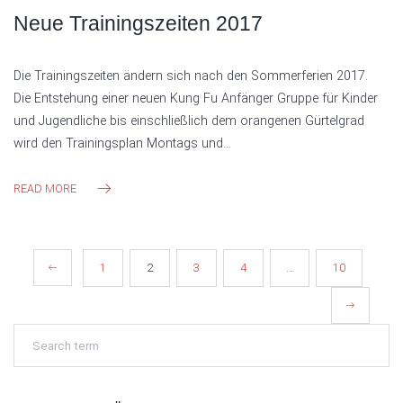
Neue Trainingszeiten 2017
Die Trainingszeiten ändern sich nach den Sommerferien 2017.
Die Entstehung einer neuen Kung Fu Anfänger Gruppe für Kinder
und Jugendliche bis einschließlich dem orangenen Gürtelgrad
wird den Trainingsplan Montags und…
READ MORE
SEITENNUMMERIERUNG
1
2
3
4
…
10
DER
BEITRÄGE