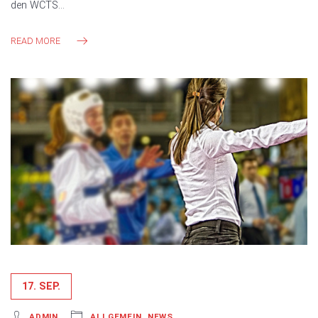
den WCTS…
READ MORE
17. SEP.
ADMIN
ALLGEMEIN
,
NEWS