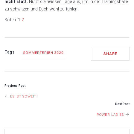
nicht statt.
Nutzt die heissen Tage aus, um in der Trainingshalle
zu schwitzen und Euch wohl zu fühlen!
Seiten:
1
2
Tags
SOMMERFERIEN 2020
SHARE
Previous Post
POST
ES IST SOWEIT!
Next Post
NAVIGATION
POWER LADIES